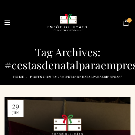
0
Tag Archives:
#cestasdenatalparaempre
HOME
POSTS COM TAG "#CESTASDENATALPARAEMPRESAS"
29
JUN