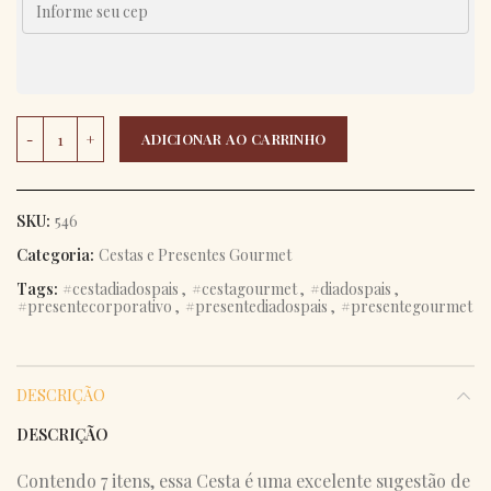
Kit Gourmet Happy Wine quantidade
ADICIONAR AO CARRINHO
SKU:
546
Categoria:
Cestas e Presentes Gourmet
Tags:
#cestadiadospais
,
#cestagourmet
,
#diadospais
,
#presentecorporativo
,
#presentediadospais
,
#presentegourmet
DESCRIÇÃO
DESCRIÇÃO
Contendo 7 itens, essa Cesta é uma excelente sugestão de