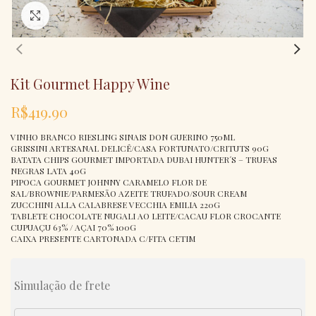
Click to enlarge
Kit Gourmet Happy Wine
R$
419.90
VINHO BRANCO RIESLING SINAIS DON GUERINO 750ML
GRISSINI ARTESANAL DELICÊ/CASA FORTUNATO/CRITUTS 90G
BATATA CHIPS GOURMET IMPORTADA DUBAI HUNTER´S – TRUFAS
NEGRAS LATA 40G
PIPOCA GOURMET JOHNNY CARAMELO FLOR DE
SAL/BROWNIE/PARMESÃO AZEITE TRUFADO/SOUR CREAM
ZUCCHINI ALLA CALABRESE VECCHIA EMILIA 220G
TABLETE CHOCOLATE NUGALI AO LEITE/CACAU FLOR CROCANTE
CUPUAÇU 63% / AÇAI 70% 100G
CAIXA PRESENTE CARTONADA C/FITA CETIM
Simulação de frete