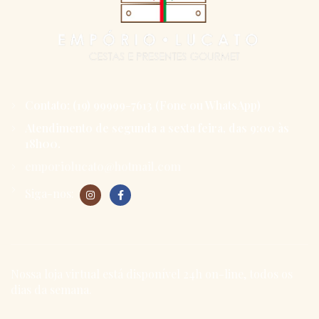
Contato: (19) 99999-7613 (Fone ou WhatsApp)
Atendimento de segunda a sexta feira, das 9:00 às
18h00.
emporiolucato@hotmail.com
Siga-nos:
Nossa loja virtual está disponível 24h on-line, todos os
dias da semana.