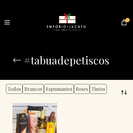
0
#tabuadepetiscos
Todos
Brancos
Espumantes
Roses
Tintos